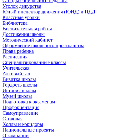
Стенды социального педагога
Уголок дежурства
Юный инспектор движения (ЮИД) и ПДД
Классные уголки
Библиотека
Воспитательная работа
Достижения школы
Методический кабинет
Оформление школьного пространства
Права ребенка
Расписания
Специализированные классы
Учительская
Актовый зал
Визитка школы
Гордость школы
История школы
Музей школы
Подготовка к экзаменам
Профориентация
Самоуправление
Столовая
Холлы и коридоры
Национальные проекты
О компании