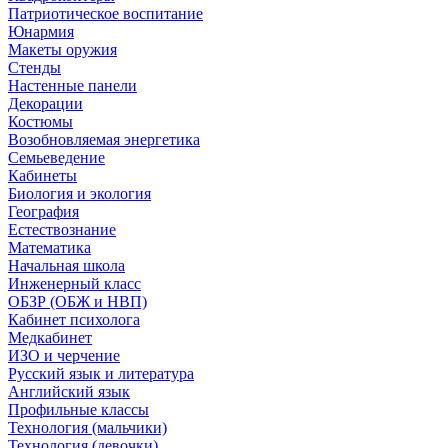
Патриотическое воспитание
Юнармия
Макеты оружия
Стенды
Настенные панели
Декорации
Костюмы
Возобновляемая энергетика
Семьеведение
Кабинеты
Биология и экология
География
Естествознание
Математика
Начальная школа
Инженерный класс
ОБЗР (ОБЖ и НВП)
Кабинет психолога
Медкабинет
ИЗО и черчение
Русский язык и литература
Английский язык
Профильные классы
Технология (мальчики)
Технология (девочки)