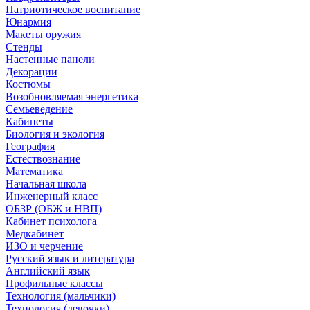
Патриотическое воспитание
Юнармия
Макеты оружия
Стенды
Настенные панели
Декорации
Костюмы
Возобновляемая энергетика
Семьеведение
Кабинеты
Биология и экология
География
Естествознание
Математика
Начальная школа
Инженерный класс
ОБЗР (ОБЖ и НВП)
Кабинет психолога
Медкабинет
ИЗО и черчение
Русский язык и литература
Английский язык
Профильные классы
Технология (мальчики)
Технология (девочки)