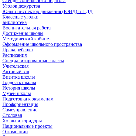
Стенды социального педагога
Уголок дежурства
Юный инспектор движения (ЮИД) и ПДД
Классные уголки
Библиотека
Воспитательная работа
Достижения школы
Методический кабинет
Оформление школьного пространства
Права ребенка
Расписания
Специализированные классы
Учительская
Актовый зал
Визитка школы
Гордость школы
История школы
Музей школы
Подготовка к экзаменам
Профориентация
Самоуправление
Столовая
Холлы и коридоры
Национальные проекты
О компании