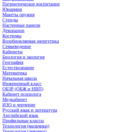
Патриотическое воспитание
Юнармия
Макеты оружия
Стенды
Настенные панели
Декорации
Костюмы
Возобновляемая энергетика
Семьеведение
Кабинеты
Биология и экология
География
Естествознание
Математика
Начальная школа
Инженерный класс
ОБЗР (ОБЖ и НВП)
Кабинет психолога
Медкабинет
ИЗО и черчение
Русский язык и литература
Английский язык
Профильные классы
Технология (мальчики)
Технология (девочки)