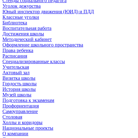
Стенды социального педагога
Уголок дежурства
Юный инспектор движения (ЮИД) и ПДД
Классные уголки
Библиотека
Воспитательная работа
Достижения школы
Методический кабинет
Оформление школьного пространства
Права ребенка
Расписания
Специализированные классы
Учительская
Актовый зал
Визитка школы
Гордость школы
История школы
Музей школы
Подготовка к экзаменам
Профориентация
Самоуправление
Столовая
Холлы и коридоры
Национальные проекты
О компании