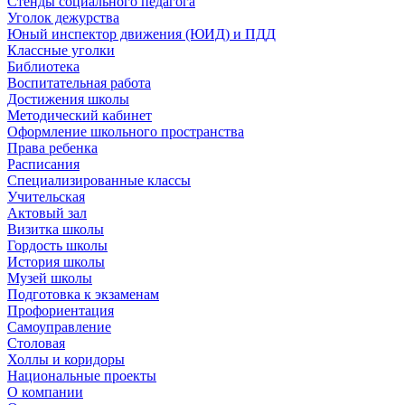
Стенды социального педагога
Уголок дежурства
Юный инспектор движения (ЮИД) и ПДД
Классные уголки
Библиотека
Воспитательная работа
Достижения школы
Методический кабинет
Оформление школьного пространства
Права ребенка
Расписания
Специализированные классы
Учительская
Актовый зал
Визитка школы
Гордость школы
История школы
Музей школы
Подготовка к экзаменам
Профориентация
Самоуправление
Столовая
Холлы и коридоры
Национальные проекты
О компании