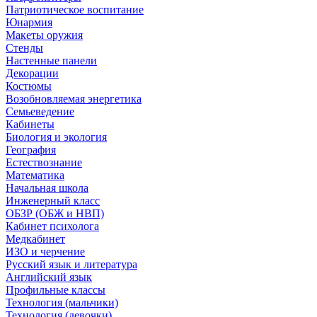
Патриотическое воспитание
Юнармия
Макеты оружия
Стенды
Настенные панели
Декорации
Костюмы
Возобновляемая энергетика
Семьеведение
Кабинеты
Биология и экология
География
Естествознание
Математика
Начальная школа
Инженерный класс
ОБЗР (ОБЖ и НВП)
Кабинет психолога
Медкабинет
ИЗО и черчение
Русский язык и литература
Английский язык
Профильные классы
Технология (мальчики)
Технология (девочки)