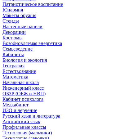
Патриотическое воспитание
Юнармия
Макеты оружия
Стенды
Настенные панели
Декорации
Костюмы
Возобновляемая энергетика
Семьеведение
Кабинеты
Биология и экология
География
Естествознание
Математика
Начальная школа
Инженерный класс
ОБЗР (ОБЖ и НВП)
Кабинет психолога
Медкабинет
ИЗО и черчение
Русский язык и литература
Английский язык
Профильные классы
Технология (мальчики)
Технология (девочки)