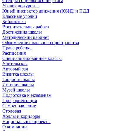
Стенды социального педагога
Уголок дежурства
Юный инспектор движения (ЮИД) и ПДД
Классные уголки
Библиотека
Воспитательная работа
Достижения школы
Методический кабинет
Оформление школьного пространства
Права ребенка
Расписания
Специализированные классы
Учительская
Актовый зал
Визитка школы
Гордость школы
История школы
Музей школы
Подготовка к экзаменам
Профориентация
Самоуправление
Столовая
Холлы и коридоры
Национальные проекты
О компании