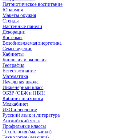
Патриотическое воспитание
Юнармия
Макеты оружия
Стенды
Настенные панели
Декорации
Костюмы
Возобновляемая энергетика
Семьеведение
Кабинеты
Биология и экология
География
Естествознание
Математика
Начальная школа
Инженерный класс
ОБЗР (ОБЖ и НВП)
Кабинет психолога
Медкабинет
ИЗО и черчение
Русский язык и литература
Английский язык
Профильные классы
Технология (мальчики)
Технология (девочки)