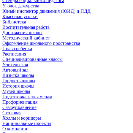
Стенды социального педагога
Уголок дежурства
Юный инспектор движения (ЮИД) и ПДД
Классные уголки
Библиотека
Воспитательная работа
Достижения школы
Методический кабинет
Оформление школьного пространства
Права ребенка
Расписания
Специализированные классы
Учительская
Актовый зал
Визитка школы
Гордость школы
История школы
Музей школы
Подготовка к экзаменам
Профориентация
Самоуправление
Столовая
Холлы и коридоры
Национальные проекты
О компании