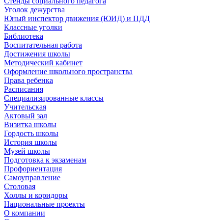
Стенды социального педагога
Уголок дежурства
Юный инспектор движения (ЮИД) и ПДД
Классные уголки
Библиотека
Воспитательная работа
Достижения школы
Методический кабинет
Оформление школьного пространства
Права ребенка
Расписания
Специализированные классы
Учительская
Актовый зал
Визитка школы
Гордость школы
История школы
Музей школы
Подготовка к экзаменам
Профориентация
Самоуправление
Столовая
Холлы и коридоры
Национальные проекты
О компании