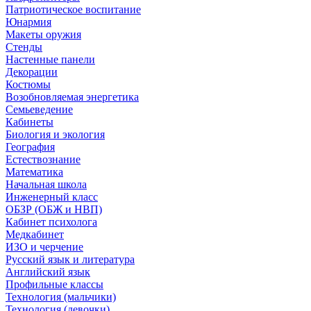
Патриотическое воспитание
Юнармия
Макеты оружия
Стенды
Настенные панели
Декорации
Костюмы
Возобновляемая энергетика
Семьеведение
Кабинеты
Биология и экология
География
Естествознание
Математика
Начальная школа
Инженерный класс
ОБЗР (ОБЖ и НВП)
Кабинет психолога
Медкабинет
ИЗО и черчение
Русский язык и литература
Английский язык
Профильные классы
Технология (мальчики)
Технология (девочки)