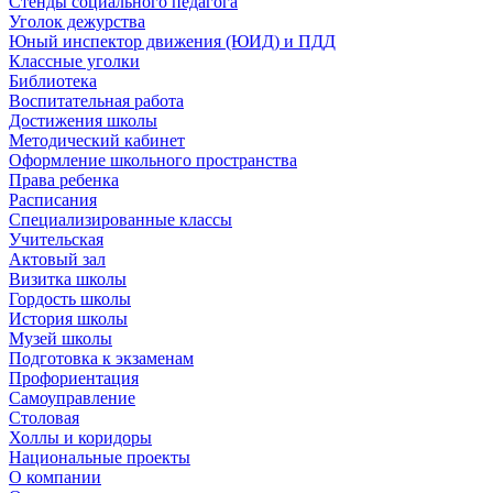
Стенды социального педагога
Уголок дежурства
Юный инспектор движения (ЮИД) и ПДД
Классные уголки
Библиотека
Воспитательная работа
Достижения школы
Методический кабинет
Оформление школьного пространства
Права ребенка
Расписания
Специализированные классы
Учительская
Актовый зал
Визитка школы
Гордость школы
История школы
Музей школы
Подготовка к экзаменам
Профориентация
Самоуправление
Столовая
Холлы и коридоры
Национальные проекты
О компании