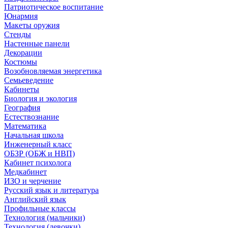
Патриотическое воспитание
Юнармия
Макеты оружия
Стенды
Настенные панели
Декорации
Костюмы
Возобновляемая энергетика
Семьеведение
Кабинеты
Биология и экология
География
Естествознание
Математика
Начальная школа
Инженерный класс
ОБЗР (ОБЖ и НВП)
Кабинет психолога
Медкабинет
ИЗО и черчение
Русский язык и литература
Английский язык
Профильные классы
Технология (мальчики)
Технология (девочки)