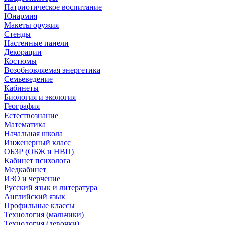
Патриотическое воспитание
Юнармия
Макеты оружия
Стенды
Настенные панели
Декорации
Костюмы
Возобновляемая энергетика
Семьеведение
Кабинеты
Биология и экология
География
Естествознание
Математика
Начальная школа
Инженерный класс
ОБЗР (ОБЖ и НВП)
Кабинет психолога
Медкабинет
ИЗО и черчение
Русский язык и литература
Английский язык
Профильные классы
Технология (мальчики)
Технология (девочки)