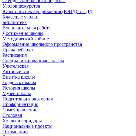
Стенды социального педагога
Уголок дежурства
Юный инспектор движения (ЮИД) и ПДД
Классные уголки
Библиотека
Воспитательная работа
Достижения школы
Методический кабинет
Оформление школьного пространства
Права ребенка
Расписания
Специализированные классы
Учительская
Актовый зал
Визитка школы
Гордость школы
История школы
Музей школы
Подготовка к экзаменам
Профориентация
Самоуправление
Столовая
Холлы и коридоры
Национальные проекты
О компании