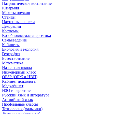
Патриотическое воспитание
Юнармия
Макеты оружия
Стенды
Настенные панели
Декорации
Костюмы
Возобновляемая энергетика
Семьеведение
Кабинеты
Биология и экология
География
Естествознание
Математика
Начальная школа
Инженерный класс
ОБЗР (ОБЖ и НВП)
Кабинет психолога
Медкабинет
ИЗО и черчение
Русский язык и литература
Английский язык
Профильные классы
Технология (мальчики)
Технология (девочки)