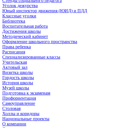
Стенды социального педагога
Уголок дежурства
Юный инспектор движения (ЮИД) и ПДД
Классные уголки
Библиотека
Воспитательная работа
Достижения школы
Методический кабинет
Оформление школьного пространства
Права ребенка
Расписания
Специализированные классы
Учительская
Актовый зал
Визитка школы
Гордость школы
История школы
Музей школы
Подготовка к экзаменам
Профориентация
Самоуправление
Столовая
Холлы и коридоры
Национальные проекты
О компании