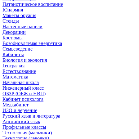
Патриотическое воспитание
Юнармия
Макеты оружия
Стенды
Настенные панели
Декорации
Костюмы
Возобновляемая энергетика
Семьеведение
Кабинеты
Биология и экология
География
Естествознание
Математика
Начальная школа
Инженерный класс
ОБЗР (ОБЖ и НВП)
Кабинет психолога
Медкабинет
ИЗО и черчение
Русский язык и литература
Английский язык
Профильные классы
Технология (мальчики)
Технология (девочки)