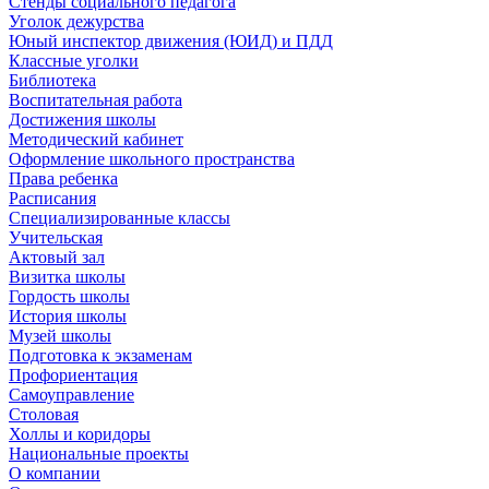
Стенды социального педагога
Уголок дежурства
Юный инспектор движения (ЮИД) и ПДД
Классные уголки
Библиотека
Воспитательная работа
Достижения школы
Методический кабинет
Оформление школьного пространства
Права ребенка
Расписания
Специализированные классы
Учительская
Актовый зал
Визитка школы
Гордость школы
История школы
Музей школы
Подготовка к экзаменам
Профориентация
Самоуправление
Столовая
Холлы и коридоры
Национальные проекты
О компании