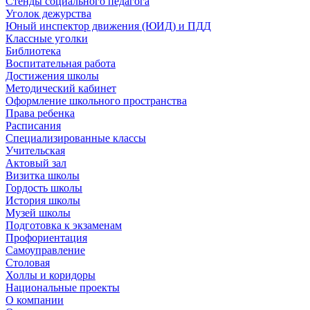
Стенды социального педагога
Уголок дежурства
Юный инспектор движения (ЮИД) и ПДД
Классные уголки
Библиотека
Воспитательная работа
Достижения школы
Методический кабинет
Оформление школьного пространства
Права ребенка
Расписания
Специализированные классы
Учительская
Актовый зал
Визитка школы
Гордость школы
История школы
Музей школы
Подготовка к экзаменам
Профориентация
Самоуправление
Столовая
Холлы и коридоры
Национальные проекты
О компании