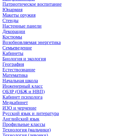
Патриотическое воспитание
Юнармия
Макеты оружия
Стенды
Настенные панели
Декорации
Костюмы
Возобновляемая энергетика
Семьеведение
Кабинеты
Биология и экология
География
Естествознание
Математика
Начальная школа
Инженерный класс
ОБЗР (ОБЖ и НВП)
Кабинет психолога
Медкабинет
ИЗО и черчение
Русский язык и литература
Английский язык
Профильные классы
Технология (мальчики)
Технология (девочки)