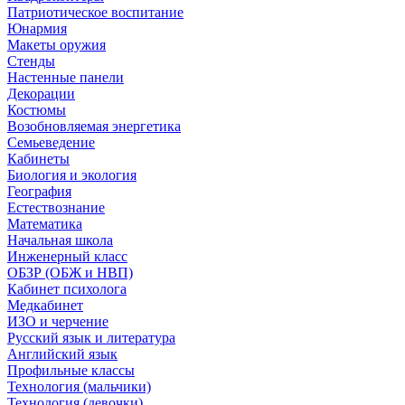
Патриотическое воспитание
Юнармия
Макеты оружия
Стенды
Настенные панели
Декорации
Костюмы
Возобновляемая энергетика
Семьеведение
Кабинеты
Биология и экология
География
Естествознание
Математика
Начальная школа
Инженерный класс
ОБЗР (ОБЖ и НВП)
Кабинет психолога
Медкабинет
ИЗО и черчение
Русский язык и литература
Английский язык
Профильные классы
Технология (мальчики)
Технология (девочки)