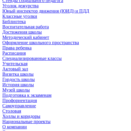
Стенды социального педагога
Уголок дежурства
Юный инспектор движения (ЮИД) и ПДД
Классные уголки
Библиотека
Воспитательная работа
Достижения школы
Методический кабинет
Оформление школьного пространства
Права ребенка
Расписания
Специализированные классы
Учительская
Актовый зал
Визитка школы
Гордость школы
История школы
Музей школы
Подготовка к экзаменам
Профориентация
Самоуправление
Столовая
Холлы и коридоры
Национальные проекты
О компании