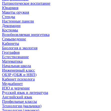
Патриотическое воспитание
Юнармия
Макеты оружия
Стенды
Настенные панели
Декорации
Костюмы
Возобновляемая энергетика
Семьеведение
Кабинеты
Биология и экология
География
Естествознание
Математика
Начальная школа
Инженерный класс
ОБЗР (ОБЖ и НВП)
Кабинет психолога
Медкабинет
ИЗО и черчение
Русский язык и литература
Английский язык
Профильные классы
Технология (мальчики)
Технология (девочки)