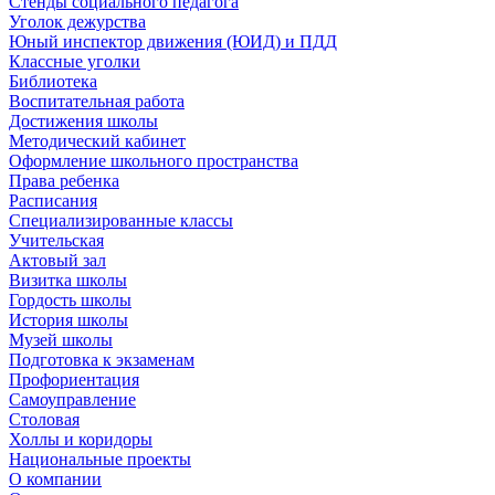
Стенды социального педагога
Уголок дежурства
Юный инспектор движения (ЮИД) и ПДД
Классные уголки
Библиотека
Воспитательная работа
Достижения школы
Методический кабинет
Оформление школьного пространства
Права ребенка
Расписания
Специализированные классы
Учительская
Актовый зал
Визитка школы
Гордость школы
История школы
Музей школы
Подготовка к экзаменам
Профориентация
Самоуправление
Столовая
Холлы и коридоры
Национальные проекты
О компании