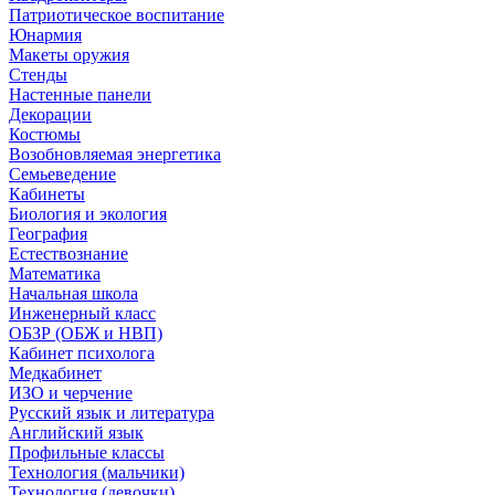
Патриотическое воспитание
Юнармия
Макеты оружия
Стенды
Настенные панели
Декорации
Костюмы
Возобновляемая энергетика
Семьеведение
Кабинеты
Биология и экология
География
Естествознание
Математика
Начальная школа
Инженерный класс
ОБЗР (ОБЖ и НВП)
Кабинет психолога
Медкабинет
ИЗО и черчение
Русский язык и литература
Английский язык
Профильные классы
Технология (мальчики)
Технология (девочки)