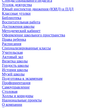
Стенды социального педагога
Уголок дежурства
Юный инспектор движения (ЮИД) и ПДД
Классные уголки
Библиотека
Воспитательная работа
Достижения школы
Методический кабинет
Оформление школьного пространства
Права ребенка
Расписания
Специализированные классы
Учительская
Актовый зал
Визитка школы
Гордость школы
История школы
Музей школы
Подготовка к экзаменам
Профориентация
Самоуправление
Столовая
Холлы и коридоры
Национальные проекты
О компании