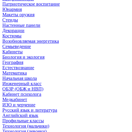
Патриотическое воспитание
Юнармия
Макеты оружия
Стенды
Настенные панели
Декорации
Костюмы
Возобновляемая энергетика
Семьеведение
Кабинеты
Биология и экология
География
Естествознание
Математика
Начальная школа
Инженерный класс
ОБЗР (ОБЖ и НВП)
Кабинет психолога
Медкабинет
ИЗО и черчение
Русский язык и литература
Английский язык
Профильные классы
Технология (мальчики)
Технология (девочки)