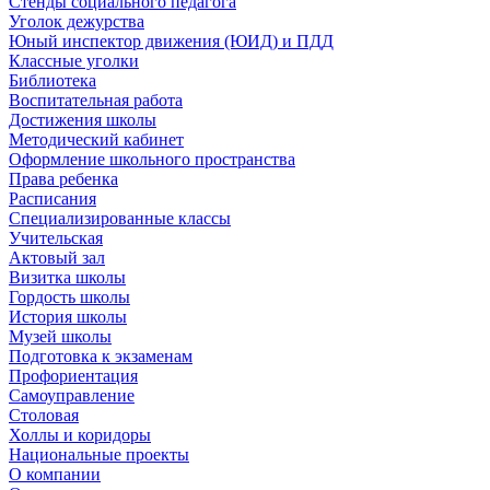
Стенды социального педагога
Уголок дежурства
Юный инспектор движения (ЮИД) и ПДД
Классные уголки
Библиотека
Воспитательная работа
Достижения школы
Методический кабинет
Оформление школьного пространства
Права ребенка
Расписания
Специализированные классы
Учительская
Актовый зал
Визитка школы
Гордость школы
История школы
Музей школы
Подготовка к экзаменам
Профориентация
Самоуправление
Столовая
Холлы и коридоры
Национальные проекты
О компании