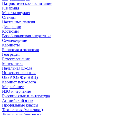
Патриотическое воспитание
Юнармия
Макеты оружия
Стенды
Настенные панели
Декорации
Костюмы
Возобновляемая энергетика
Семьеведение
Кабинеты
Биология и экология
География
Естествознание
Математика
Начальная школа
Инженерный класс
ОБЗР (ОБЖ и НВП)
Кабинет психолога
Медкабинет
ИЗО и черчение
Русский язык и литература
Английский язык
Профильные классы
Технология (мальчики)
Технология (девочки)