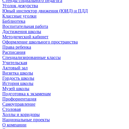
Стенды социального педагога
Уголок дежурства
Юный инспектор движения (ЮИД) и ПДД
Классные уголки
Библиотека
Воспитательная работа
Достижения школы
Методический кабинет
Оформление школьного пространства
Права ребенка
Расписания
Специализированные классы
Учительская
Актовый зал
Визитка школы
Гордость школы
История школы
Музей школы
Подготовка к экзаменам
Профориентация
Самоуправление
Столовая
Холлы и коридоры
Национальные проекты
О компании