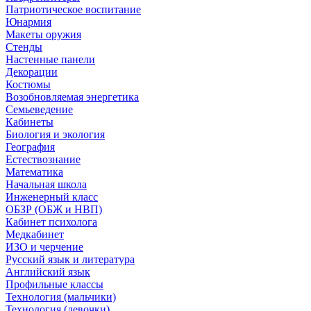
Патриотическое воспитание
Юнармия
Макеты оружия
Стенды
Настенные панели
Декорации
Костюмы
Возобновляемая энергетика
Семьеведение
Кабинеты
Биология и экология
География
Естествознание
Математика
Начальная школа
Инженерный класс
ОБЗР (ОБЖ и НВП)
Кабинет психолога
Медкабинет
ИЗО и черчение
Русский язык и литература
Английский язык
Профильные классы
Технология (мальчики)
Технология (девочки)