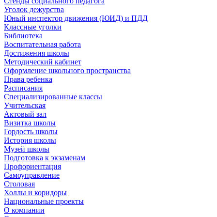
Стенды социального педагога
Уголок дежурства
Юный инспектор движения (ЮИД) и ПДД
Классные уголки
Библиотека
Воспитательная работа
Достижения школы
Методический кабинет
Оформление школьного пространства
Права ребенка
Расписания
Специализированные классы
Учительская
Актовый зал
Визитка школы
Гордость школы
История школы
Музей школы
Подготовка к экзаменам
Профориентация
Самоуправление
Столовая
Холлы и коридоры
Национальные проекты
О компании