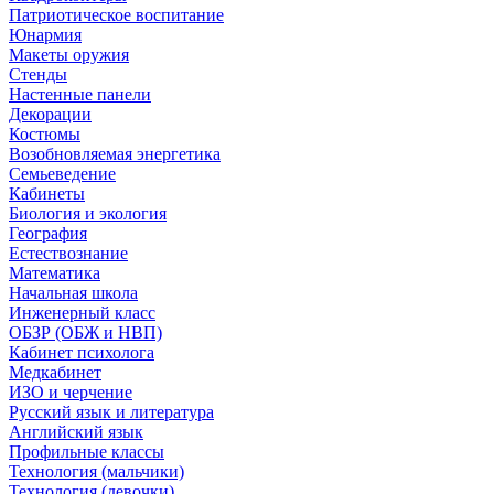
Патриотическое воспитание
Юнармия
Макеты оружия
Стенды
Настенные панели
Декорации
Костюмы
Возобновляемая энергетика
Семьеведение
Кабинеты
Биология и экология
География
Естествознание
Математика
Начальная школа
Инженерный класс
ОБЗР (ОБЖ и НВП)
Кабинет психолога
Медкабинет
ИЗО и черчение
Русский язык и литература
Английский язык
Профильные классы
Технология (мальчики)
Технология (девочки)