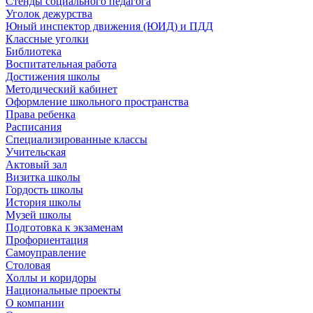
Стенды социального педагога
Уголок дежурства
Юный инспектор движения (ЮИД) и ПДД
Классные уголки
Библиотека
Воспитательная работа
Достижения школы
Методический кабинет
Оформление школьного пространства
Права ребенка
Расписания
Специализированные классы
Учительская
Актовый зал
Визитка школы
Гордость школы
История школы
Музей школы
Подготовка к экзаменам
Профориентация
Самоуправление
Столовая
Холлы и коридоры
Национальные проекты
О компании